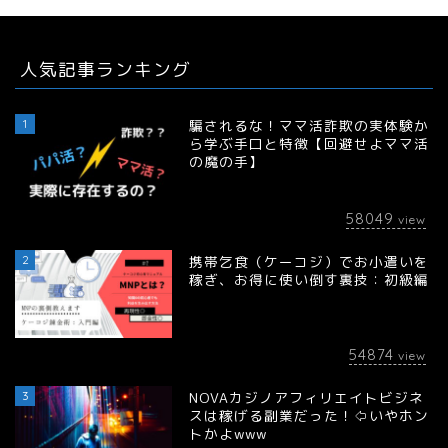
人気記事ランキング
1
騙されるな！ママ活詐欺の実体験か
ら学ぶ手口と特徴【回避せよママ活
の魔の手】
58049
view
2
携帯乞食（ケーコジ）でお小遣いを
稼ぎ、お得に使い倒す裏技：初級編
54874
view
3
NOVAカジノアフィリエイトビジネ
スは稼げる副業だった！⇦いやホン
トかよwww