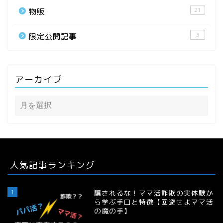
21
物販
3
限定公開記事
アーカイブ
人気記事ランキング
1
騙されるな！ママ活詐欺の実体験か
ら学ぶ手口と特徴【回避せよママ活
の魔の手】