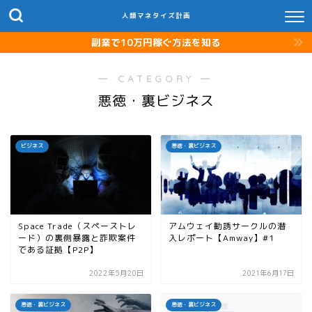
人類マネタイズ計画
副業で10万円稼ぐ方法を知る
― CATEGORY ―
悪徳・裏ビジネス
ビジネス
悪徳・裏ビジネス
Space Trade（スペーストレ
アムウェイ勧誘サークルの潜
ード）の裏側暴露と詐欺案件
入レポート【Amway】#1
である証拠【P2P】
2022年5月20日
2021年6月17日
悪徳・裏ビジネス
悪徳・裏ビジネス