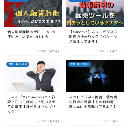
個人融資詐欺の手口・SNSの
【Minerva】ネットビジネス
使い方には気をつけよう
勧誘の決まり文句【パターン
が決まってます】
2020年2月25日
2020年1月21日
悪徳・裏ビジネス
悪徳・裏ビジネス
ミネルヴァ(Minerva)って詐
ネットビジネス勧誘・情報商
欺？口コミ評判は？汚いステ
材詐欺の特徴【その有料情
マの真実【株式会社セレブリ
報...本に全部載ってるよ？】
ック】
2020年1月15日
2020年1月6日