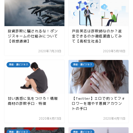
投資詐欺に騙されるな！ポン
戸田英志は詐欺師なのか？返
ジスキームの仕組みについて
金できるのか徹底調査してみ
【仮想通貨】
て【高校生社長】
2020年7月20日
2020年5月18日
悪徳・裏ビジネス
悪徳・裏ビジネス
甘い誘惑に気をつけろ！情報
【Twitter】エロで釣ってフォ
商材の詐欺手口・特徴
ロワーを増やす悪質アカウン
トの手口
2020年4月13日
2020年4月11日
悪徳・裏ビジネス
悪徳・裏ビジネス