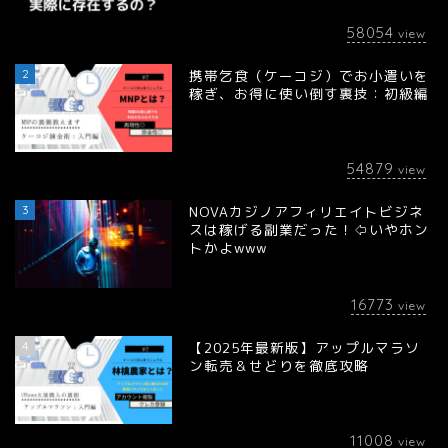
58054
view
2
携帯乞食（ケーコジ）でお小遣いを
稼ぎ、お得に使い倒す裏技：初級編
54879
view
3
NOVAカジノアフィリエイトビジネ
スは稼げる副業だった！⇦いやホン
トかよwww
16773
view
4
【2025年最新版】アップルマラソ
ン転売＆せどりを徹底攻略
11008
view