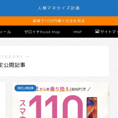
人類マネタイズ計画
副業で10万円稼ぐ方法を知る
ィール
ゼロイチRoad Map
MNP
サイトマ
ATEGORY ―
定公開記事
限定公開記事