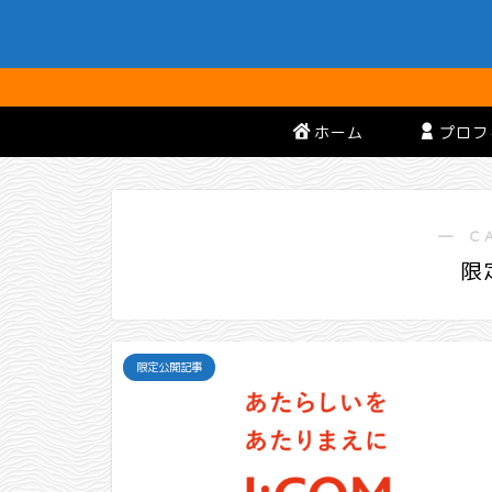
ホーム
プロフ
― C
限
限定公開記事