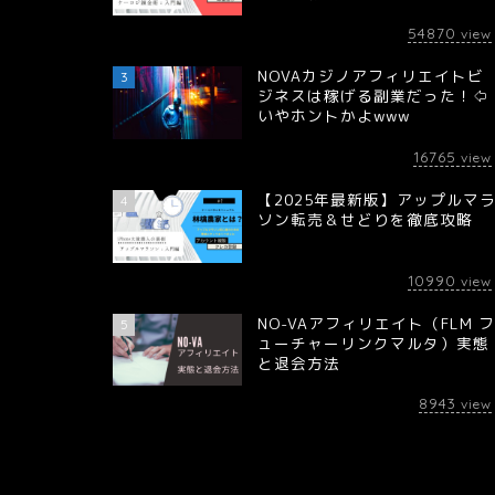
54870
view
NOVAカジノアフィリエイトビ
3
ジネスは稼げる副業だった！⇦
いやホントかよwww
16765
view
【2025年最新版】アップルマ
4
ソン転売＆せどりを徹底攻略
10990
view
NO-VAアフィリエイト（FLM 
5
ューチャーリンクマルタ）実態
と退会方法
8943
view