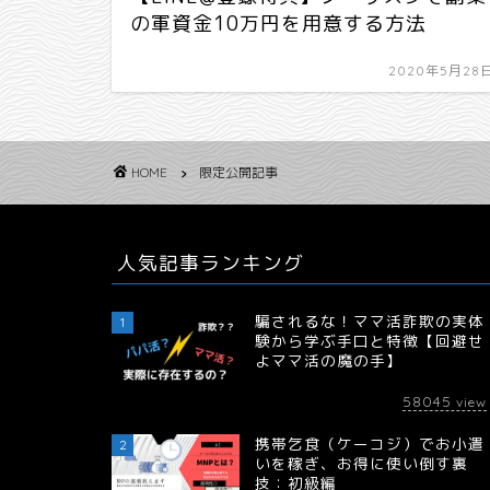
の軍資金10万円を用意する方法
2020年5月28
HOME
限定公開記事
人気記事ランキング
騙されるな！ママ活詐欺の実体
1
験から学ぶ手口と特徴【回避せ
よママ活の魔の手】
58045
view
携帯乞食（ケーコジ）でお小遣
2
いを稼ぎ、お得に使い倒す裏
技：初級編