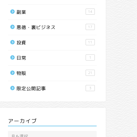
副業
14
悪徳・裏ビジネス
17
投資
11
日常
1
物販
21
限定公開記事
3
アーカイブ