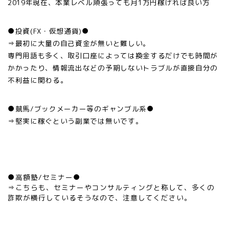
2019年現在、本業レベル頑張っても月1万円稼げれば良い方
●投資(FX・仮想通貨)●
⇒最初に大量の自己資金が無いと難しい。
専門用語も多く、取引口座によっては換金するだけでも時間が
かかったり、情報流出などの予期しないトラブルが直接自分の
不利益に関わる。
●競馬/ブックメーカー等のギャンブル系●
⇒堅実に稼ぐという副業では無いです。
●高額塾/セミナー●
⇒こちらも、セミナーやコンサルティングと称して、多くの
詐欺が横行しているそうなので、注意してください。