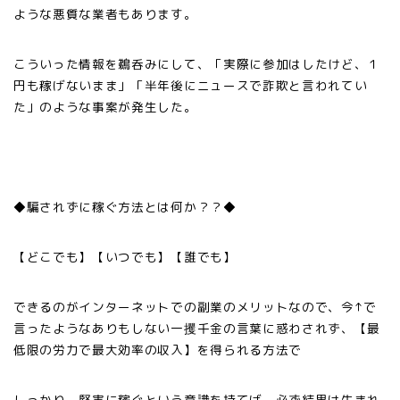
ような悪質な業者もあります。
こういった情報を鵜呑みにして、「実際に参加はしたけど、１
円も稼げないまま」「半年後にニュースで詐欺と言われてい
た」のような事案が発生した。
◆騙されずに稼ぐ方法とは何か？？◆
【どこでも】【いつでも】【誰でも】
できるのがインターネットでの副業のメリットなので、今↑で
言ったようなありもしない一攫千金の言葉に惑わされず、【最
低限の労力で最大効率の収入】を得られる方法で
しっかり、堅実に稼ぐという意識を持てば、必ず結果は生まれ