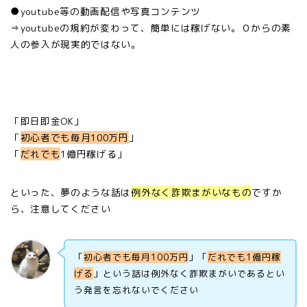
●youtube等の動画配信や写真コンテンツ
⇒youtubeの規約が変わって、簡単には稼げない。
０からの素
人の参入が現実的ではない。
「即日即金OK」
「
初心者でも毎月100万円
」
「
だれでも
1億円稼げる」
といった、夢のような話は
例外なく詐欺まがいなもの
ですか
ら、注意してください
「
初心者でも毎月100万円
」「
だれでも1億円稼
げる
」という話は例外なく詐欺まがいであるとい
う発言を忘れないでください