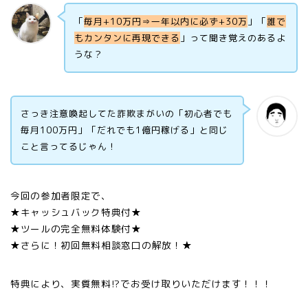
「
毎月+10万円⇒一年以内に必ず+30万
」「
誰で
もカンタンに再現できる
」って聞き覚えのあるよ
うな？
さっき注意喚起してた詐欺まがいの「初心者でも
毎月100万円」「だれでも1億円稼げる」と同じ
こと言ってるじゃん！
今回の参加者限定で、
★キャッシュバック特典付★
★ツールの完全無料体験付★
★さらに！初回無料相談窓口の解放！★
特典により、実質無料!?でお受け取りいただけます！！！