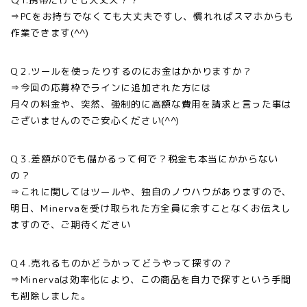
⇒PCをお持ちでなくても大丈夫ですし、慣れればスマホからも
作業できます(^^)
Q２.ツールを使ったりするのにお金はかかりますか？
⇒今回の応募枠でラインに追加された方には
月々の料金や、突然、強制的に高額な費用を請求と言った事は
ございませんのでご安心ください(^^)
Q３.差額が0でも儲かるって何で？税金も本当にかからない
の？
⇒これに関してはツールや、独自のノウハウがありますので、
明日、Minervaを受け取られた方全員に余すことなくお伝えし
ますので、ご期待ください
Q４.売れるものかどうかってどうやって探すの？
⇒Minervaは効率化により、この商品を自力で探すという手間
も削除しました。