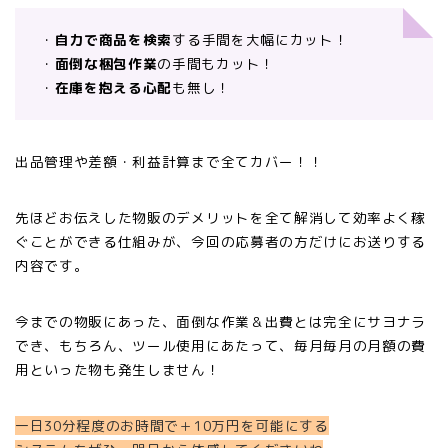
・
自力で商品を検索
する手間を大幅にカット！
・
面倒な梱包作業
の手間もカット！
・
在庫を抱える心配
も無し！
出品管理や差額・利益計算まで全てカバー！！
先ほどお伝えした物販のデメリットを全て解消して効率よく稼
ぐことができる仕組みが、今回の応募者の方だけにお送りする
内容です。
今までの物販にあった、面倒な作業＆出費とは完全にサヨナラ
でき、もちろん、ツール使用にあたって、毎月毎月の月額の費
用といった物も発生しません！
一日30分程度のお時間で＋10万円を可能にする