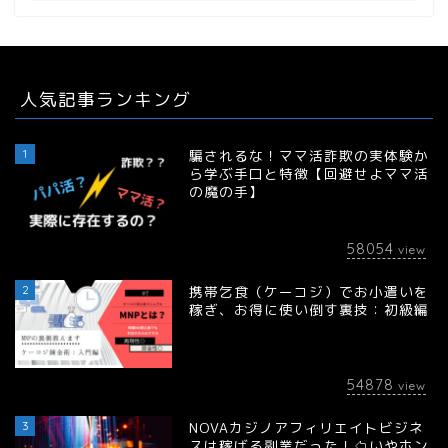
人気記事ランキング
1
騙されるな！ママ活詐欺の実体験か
ら学ぶ手口と特徴【回避せよママ活
の魔の手】
58054
view
2
携帯乞食（ケーコジ）でお小遣いを
稼ぎ、お得に使い倒す裏技：初級編
54878
view
3
NOVAカジノアフィリエイトビジネ
スは稼げる副業だった！⇦いやホン