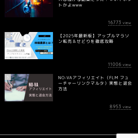
トかよwww
16773
view
4
【2025年最新版】アップルマラソ
ン転売＆せどりを徹底攻略
11006
view
5
NO-VAアフィリエイト（FLM フュ
ーチャーリンクマルタ）実態と退会
方法
8953
view