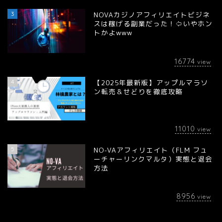
3
NOVAカジノアフィリエイトビジネ
スは稼げる副業だった！⇦いやホン
トかよwww
16774
view
4
【2025年最新版】アップルマラソ
ン転売＆せどりを徹底攻略
11010
view
5
NO-VAアフィリエイト（FLM フュ
ーチャーリンクマルタ）実態と退会
方法
8956
view