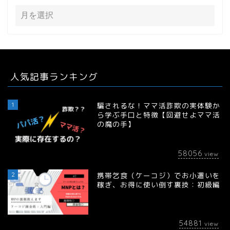
人気記事ランキング
1
騙されるな！ママ活詐欺の実体験か
ら学ぶ手口と特徴【回避せよママ活
の魔の手】
58056
view
2
携帯乞食（ケーコジ）でお小遣いを
稼ぎ、お得に使い倒す裏技：初級編
54881
view