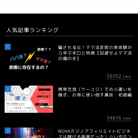
人気記事ランキング
1
騙されるな！ママ活詐欺の実体験か
ら学ぶ手口と特徴【回避せよママ活
の魔の手】
58052
view
2
携帯乞食（ケーコジ）でお小遣いを
稼ぎ、お得に使い倒す裏技：初級編
54876
view
3
NOVAカジノアフィリエイトビジネ
スは稼げる副業だった！⇦いやホン