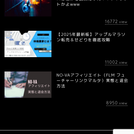
トかよwww
16772
view
4
【2025年最新版】アップルマラソ
ン転売＆せどりを徹底攻略
11002
view
5
NO-VAアフィリエイト（FLM フュ
ーチャーリンクマルタ）実態と退会
方法
8950
view