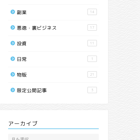
副業
14
悪徳・裏ビジネス
17
投資
11
日常
1
物販
21
限定公開記事
3
アーカイブ