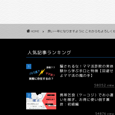
HOME
良い一年になりますように これからもよろしく
人気記事ランキング
騙されるな！ママ活詐欺の実体
1
験から学ぶ手口と特徴【回避せ
よママ活の魔の手】
58052
view
携帯乞食（ケーコジ）でお小遣
2
いを稼ぎ、お得に使い倒す裏
技：初級編
54876
view