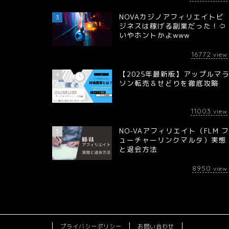
NOVAカジノアフィリエイトビ
3
ジネスは稼げる副業だった！⇦
いやホントかよwww
16772
view
【2025年最新版】アップルマ
4
ソン転売＆せどりを徹底攻略
11003
view
NO-VAアフィリエイト（FLM 
5
ューチャーリンクマルタ）実態
と退会方法
8950
view
プライバシーポリシー
お問い合わせ