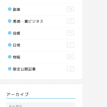
副業
14
悪徳・裏ビジネス
17
投資
11
日常
1
物販
21
限定公開記事
3
アーカイブ