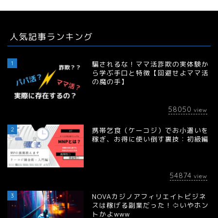
人気記事ランキング
1
騙されるな！ママ活詐欺の実体験か
ら学ぶ手口と特徴【回避せよママ活
の魔の手】
58050
view
2
携帯乞食（ケーコジ）でお小遣いを
稼ぎ、お得に使い倒す裏技：初級編
54874
view
3
NOVAカジノアフィリエイトビジネ
スは稼げる副業だった！⇦いやホン
トかよwww