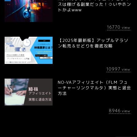
スは稼げる副業だった！⇦いやホン
トかよwww
16770
view
4
【2025年最新版】アップルマラソ
ン転売＆せどりを徹底攻略
10997
view
5
NO-VAアフィリエイト（FLM フュ
ーチャーリンクマルタ）実態と退会
方法
8946
view