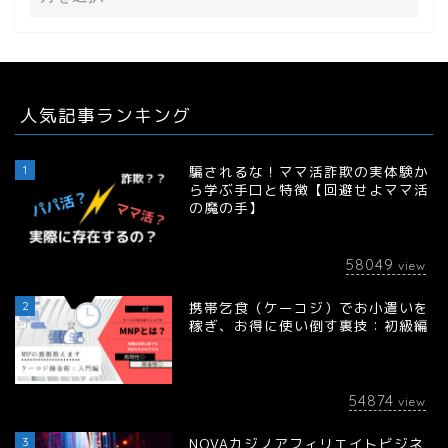
人気記事ランキング
1
騙されるな！ママ活詐欺の実体験か
ら学ぶ手口と特徴【回避せよママ活
の魔の手】
58049
view
2
携帯乞食（ケーコジ）でお小遣いを
稼ぎ、お得に使い倒す裏技：初級編
54874
view
3
NOVAカジノアフィリエイトビジネ