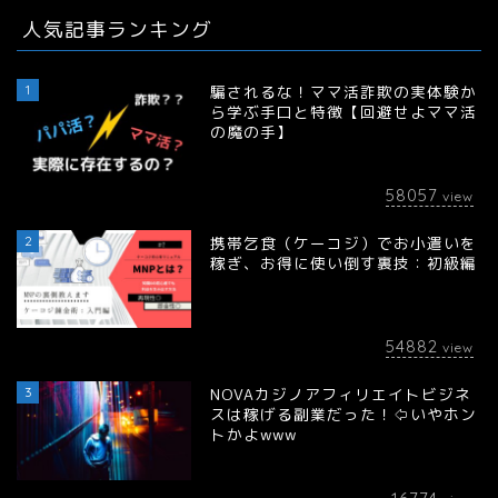
人気記事ランキング
1
騙されるな！ママ活詐欺の実体験か
ら学ぶ手口と特徴【回避せよママ活
の魔の手】
58057
view
2
携帯乞食（ケーコジ）でお小遣いを
稼ぎ、お得に使い倒す裏技：初級編
54882
view
3
NOVAカジノアフィリエイトビジネ
スは稼げる副業だった！⇦いやホン
トかよwww