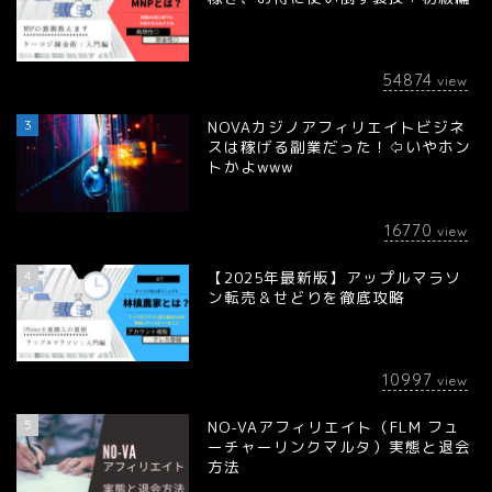
54874
view
3
NOVAカジノアフィリエイトビジネ
スは稼げる副業だった！⇦いやホン
トかよwww
16770
view
4
【2025年最新版】アップルマラソ
ン転売＆せどりを徹底攻略
10997
view
5
NO-VAアフィリエイト（FLM フュ
ーチャーリンクマルタ）実態と退会
方法