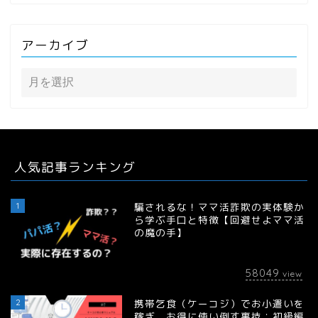
アーカイブ
人気記事ランキング
1
騙されるな！ママ活詐欺の実体験か
ら学ぶ手口と特徴【回避せよママ活
の魔の手】
58049
view
2
携帯乞食（ケーコジ）でお小遣いを
稼ぎ、お得に使い倒す裏技：初級編