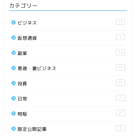
カテゴリー
12
ビジネス
1
仮想通貨
14
副業
17
悪徳・裏ビジネス
11
投資
1
日常
21
物販
3
限定公開記事