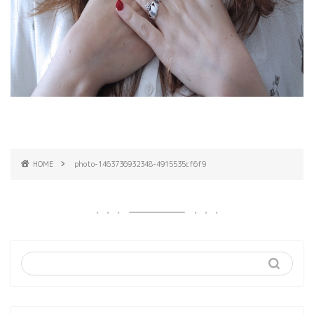
HOME
photo-1463736932348-4915535cf6f9