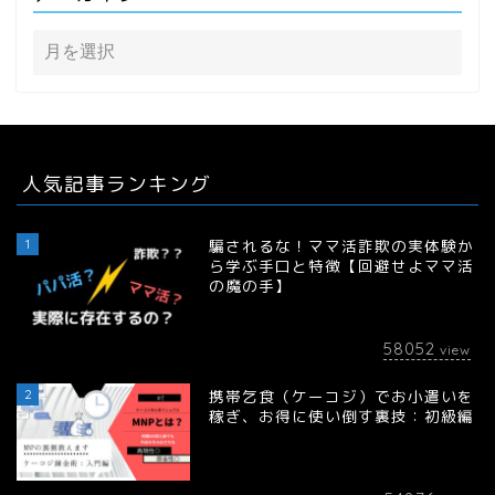
人気記事ランキング
1
騙されるな！ママ活詐欺の実体験か
ら学ぶ手口と特徴【回避せよママ活
の魔の手】
58052
view
2
携帯乞食（ケーコジ）でお小遣いを
稼ぎ、お得に使い倒す裏技：初級編