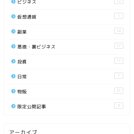
12
ビジネス
1
仮想通貨
14
副業
17
悪徳・裏ビジネス
11
投資
1
日常
21
物販
3
限定公開記事
アーカイブ