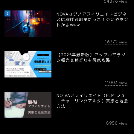
54876
view
3
NOVAカジノアフィリエイトビジネ
スは稼げる副業だった！⇦いやホン
トかよwww
16772
view
4
【2025年最新版】アップルマラソ
ン転売＆せどりを徹底攻略
11003
view
5
NO-VAアフィリエイト（FLM フュ
ーチャーリンクマルタ）実態と退会
方法
8950
view