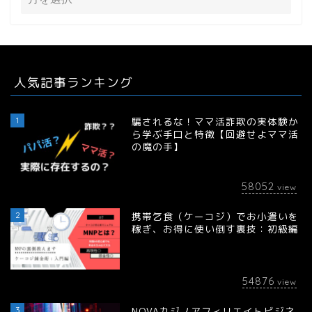
人気記事ランキング
1
騙されるな！ママ活詐欺の実体験か
ら学ぶ手口と特徴【回避せよママ活
の魔の手】
58052
view
2
携帯乞食（ケーコジ）でお小遣いを
稼ぎ、お得に使い倒す裏技：初級編
54876
view
3
NOVAカジノアフィリエイトビジネ