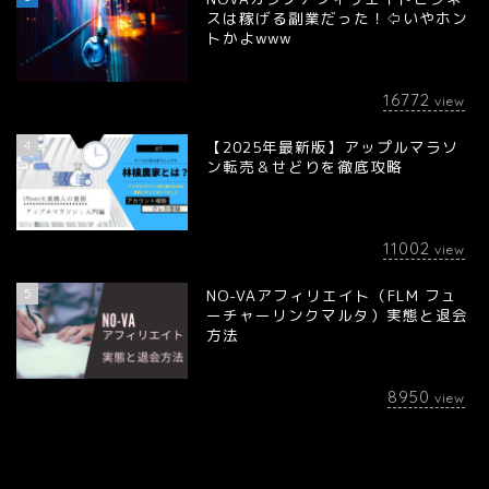
スは稼げる副業だった！⇦いやホン
トかよwww
16772
view
4
【2025年最新版】アップルマラソ
ン転売＆せどりを徹底攻略
11002
view
5
NO-VAアフィリエイト（FLM フュ
ーチャーリンクマルタ）実態と退会
方法
8950
view