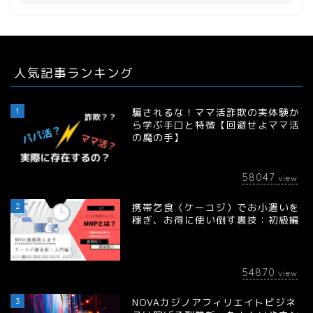
人気記事ランキング
1
騙されるな！ママ活詐欺の実体験か
ら学ぶ手口と特徴【回避せよママ活
の魔の手】
58047
view
2
携帯乞食（ケーコジ）でお小遣いを
稼ぎ、お得に使い倒す裏技：初級編
54870
view
3
NOVAカジノアフィリエイトビジネ