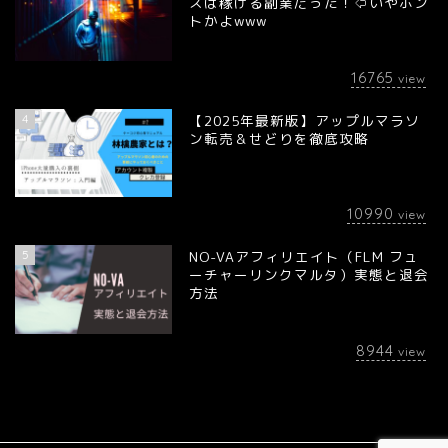
スは稼げる副業だった！⇦いやホン
トかよwww
16765
view
4
【2025年最新版】アップルマラソ
ン転売＆せどりを徹底攻略
10990
view
5
NO-VAアフィリエイト（FLM フュ
ーチャーリンクマルタ）実態と退会
方法
8944
view