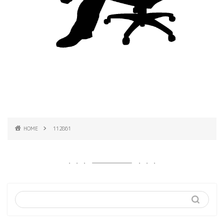
HOME
112861