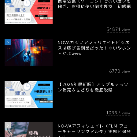
2
携帯乞食（ケーコジ）でお小遣いを
稼ぎ、お得に使い倒す裏技：初級編
54874
view
3
NOVAカジノアフィリエイトビジネ
スは稼げる副業だった！⇦いやホン
トかよwww
16770
view
4
【2025年最新版】アップルマラソ
ン転売＆せどりを徹底攻略
10997
view
5
NO-VAアフィリエイト（FLM フュ
ーチャーリンクマルタ）実態と退会
方法