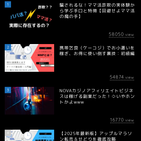
1
騙されるな！ママ活詐欺の実体験か
ら学ぶ手口と特徴【回避せよママ活
の魔の手】
58050
view
2
携帯乞食（ケーコジ）でお小遣いを
稼ぎ、お得に使い倒す裏技：初級編
54874
view
3
NOVAカジノアフィリエイトビジネ
スは稼げる副業だった！⇦いやホン
トかよwww
16770
view
4
【2025年最新版】アップルマラソ
ン転売＆せどりを徹底攻略