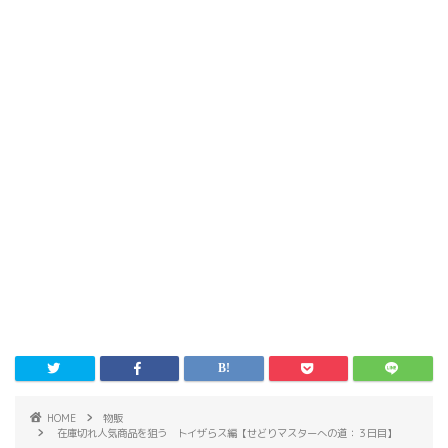
HOME
物販
在庫切れ人気商品を狙う トイザらス編【せどりマスターへの道：３日目】