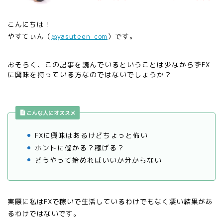
こんにちは！
やすてぃん（
@yasuteen_com
）です。
皆さん
おそらく、この記事を読んでいるということは少なからずFX
は、FX
に興味を持っている方なのではないでしょうか？
という単
語は聞い
たことあ
ります
こんな人にオススメ
か？
FXに興味はあるけどちょっと怖い
ホントに儲かる？稼げる？
どうやって始めればいいか分からない
実際に私は
FX
で稼いで生活しているわけでもなく凄い結果があ
るわけではないです。