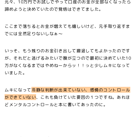
元々、10万円でお試しでやって口座のお金が全部なくなったら
諦めようと決めていたので覚悟はできてました。
ここまで落ちるとお金が増えても嬉しいけど、元手取り返すま
でには全然足りないしなぁ〜
いっそ、もう残りのお金引き出して撤退してもよかったのです
が、それだと逃げるみたいで腹が立つので最初に決めていた10
万がなくなるまではやめねーからッ！！っと少しムキになって
いました。
ムキになって
冷静な判断が出来ていない、感情のコントロール
ができていない
、これも負けていた要因の１つですね。あれほ
どメンタルコントロールと本に書いてあったのに。