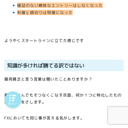
確証のない曖昧なエントリーはしなくなった
利確と損切りは明確になった
ようやくスタートラインに立てた感じです
知識が多ければ勝てる訳ではない
器用貧乏と言う言葉は聞いたことありますか？
器用でなんでもそつなくこなす反面、何か１つに特化したもの
がない人をさします。
目次へ
FXにおいても同じ事が言える気がします。