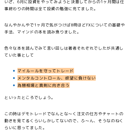
いざ、6月に投資をやってみようと決意してからの1ヶ月間は仕
事終わりの時間は全て投資の勉強に充てました。
なんやかんやで1ヶ月で気がつけば8冊ほどFXについての基礎や
手法、マインドの本を読み漁りました。
色々な本を読んでみて言い回しは著者それぞれでしたが共通し
ていた事として
マイルールを守ってトレード
メンタルコントロール、欲望に負けない
為替相場と真剣に向き合う
といったところでしょう。
この時はデモトレードでなんとな〜く注文の仕方やチャートの
動きを見てるくらいしかしてないので、ふ〜ん、そうなのねく
らいに思ってました。