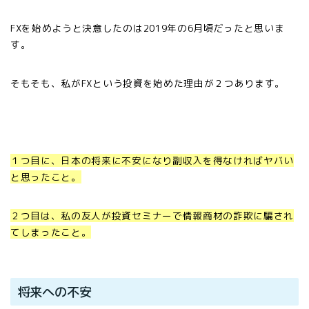
FX
を始めようと決意したのは
2019
年の
6
月頃だったと思いま
す。
そもそも、私が
FX
という投資を始めた理由が２つあります。
１
つ目に、日本の将来に不安になり副収入を得なければヤバい
と思ったこと。
２
つ目は、私の友人が投資セミナーで情報商材の詐欺に騙され
てしまったこと。
将来への不安